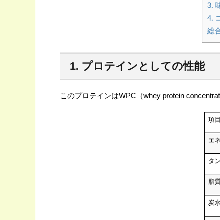
3. 
4.
総
1. プロテインとしての性能
このプロテインはWPC（whey protein c
oncen
項
エ
タ
脂
炭