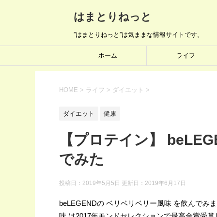
はまとりねっと
”はまとりねっと”は気ままな情報サイトです。
ホーム
ライフ
HOME
>
ライフ
>
ダイエット
>
ダイエット
健康
【プロテイン】 beLE
でみた
投稿日：2019年5月5日 更新日：
2019年6月17日
beLEGENDの ベリベリベリー風味 を飲んでみ
味 は2017年モンドセレクションで最高金賞受