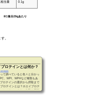
塩相当量
0.1g
※1食分29gあたり
ます。
イプロテインとは何か？
-protein
って調べていると色々と分かっ
C、WPI、WPHなど種類もあ
プロテインの選択から摂取まで
イプロテインとは？ホエイプロテ
ことです。つまり、牛乳を原料
はホエイ蛋白と言います。ホエ
イプロテイン」と呼ばれていま
プロテインなどがあります。ソ