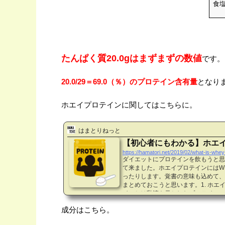
食
たんぱく質20.0gはまずまずの数値
です。
20.0/29＝69.0（％）のプロテイン含有量
となり
ホエイプロテインに関してはこちらに。
はまとりねっと
【初心者にもわかる】ホエ
https://hamatori.net/2019/02/what-is-whey
ダイエットにプロテインを飲もうと思
て来ました。ホエイプロテインにはWP
ったりします。覚書の意味も込めて、
まとめておこうと思います。1. ホエ
インとは乳清を元としたプロテインの
としたプロテインです。乳清というの
成分はこちら。
イ蛋白によるプロテインなので「ホエ
す。他にもソイプロテイン、カゼイン