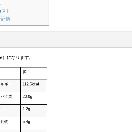
味
 コスト
合評価
trate）になります。
目
値
ネルギー
112.5kcal
ンパク質
20.0g
質
1.2g
水化物
5.4g