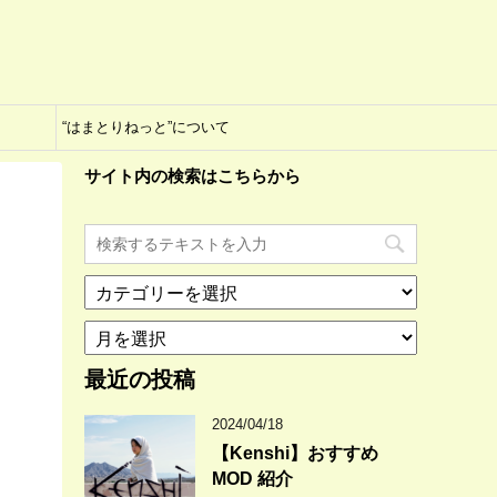
“はまとりねっと”について
サイト内の検索はこちらから
カ
テ
ア
ゴ
ー
リ
カ
最近の投稿
ー
イ
ブ
2024/04/18
【Kenshi】おすすめ
MOD 紹介