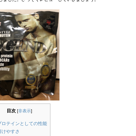
目次
[
非表示
]
 プロテインとしての性能
 溶けやすさ