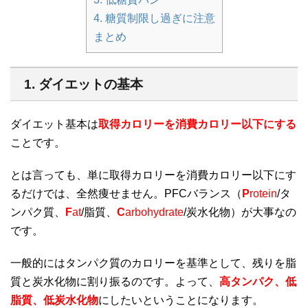
4. 糖質制限し過ぎに注意
まとめ
1. ダイエットの基本
ダイエット基本は
取得カロリーを消費カロリー以下にする
ことです。
とは言っても、単に取得カロリーを消費カロリー以下にす
るだけでは、全然痩せません。PFCバランス（
P
rotein
/タ
ンパク質、
F
at
/脂質、
C
arbohydrate
/炭水化物）が大事なの
です。
一般的にはタンパク質のカロリーを基準として、残りを脂
質と炭水化物に割り振るのです。よって、
高タンパク、低
脂質、低炭水化物
にしたいということになります。