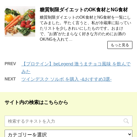
糖質制限ダイエットのOK食材とNG食材
糖質制限ダイエットのOK食材とNG食材を一覧にし
てみました。平たく言うと、私が冷蔵庫に貼ってい
たリストを少しきれいにしたものです。おまけ
で、”お酒”がたまらなく好きな方のためにお酒の
OK/NGを入れて…
もっと見る
PREV
【プロテイン】beLegend 激うまチョコ風味 を飲んで
みた
NEXT
ツインデスク ソルボ を購入 -&おすすめ3選-
サイト内の検索はこちらから
カ