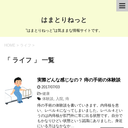
はまとりねっと
”はまとりねっと”は気ままな情報サイトです。
HOME
>
ライフ
>
「 ライフ 」 一覧
実際どんな感じなの？ 痔の手術の体験談
2017/07/03
-
健康
体験談
,
入院
,
痔
痔の手術の体験談を書いていきます。内痔核を患
い、レベル４になってしまいました。レベル４とい
うのは内痔核が肛門外に常に出る状態です。自分で
もかなりひどい状態という認識にありました。身近
にいる方はなかなか…