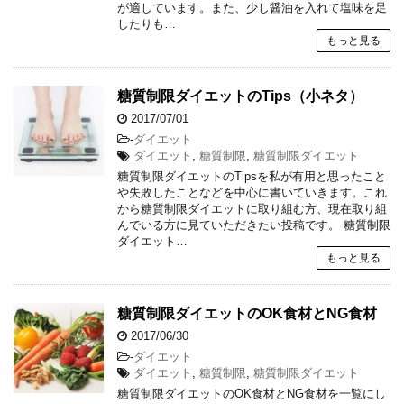
が適しています。また、少し醤油を入れて塩味を足
したりも…
もっと見る
糖質制限ダイエットのTips（小ネタ）
2017/07/01
-
ダイエット
ダイエット
,
糖質制限
,
糖質制限ダイエット
糖質制限ダイエットのTipsを私が有用と思ったこと
や失敗したことなどを中心に書いていきます。これ
から糖質制限ダイエットに取り組む方、現在取り組
んでいる方に見ていただきたい投稿です。 糖質制限
ダイエット…
もっと見る
糖質制限ダイエットのOK食材とNG食材
2017/06/30
-
ダイエット
ダイエット
,
糖質制限
,
糖質制限ダイエット
糖質制限ダイエットのOK食材とNG食材を一覧にし