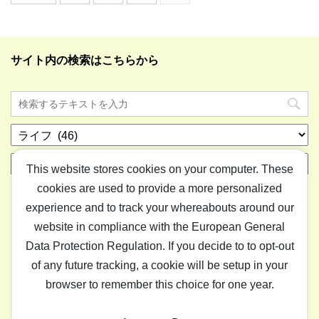
サイト内の検索はこちらから
カ
テ
ア
ゴ
This website stores cookies on your computer. These
ー
リ
cookies are used to provide a more personalized
カ
ー
イ
experience and to track your whereabouts around our
ブ
website in compliance with the European General
Data Protection Regulation. If you decide to to opt-out
ホーム
ライフ
ゲーム
IT
アイテム
“はまとりねっ
of any future tracking, a cookie will be setup in your
と”について
browser to remember this choice for one year.
はまとりねっと