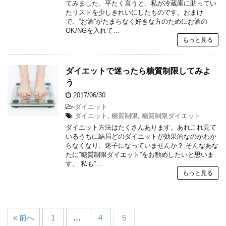
てみました。平たく言うと、私が冷蔵庫に貼ってい
たリストを少しきれいにしたものです。おまけ
で、”お酒”がたまらなく好きな方のためにお酒の
OK/NGを入れて…
もっと見る
ダイエットで迷ったら糖質制限してみよ
う
2017/06/30
-
ダイエット
ダイエット
,
糖質制限
,
糖質制限ダイエット
ダイエット方法はたくさんあります。あれこれ見て
いるうちに結局どのダイエットが効果的なのかわか
らなくなり、迷子になっていませんか？ そんなあな
たに”糖質制限ダイエット”をお勧めしたいと思いま
す。 私も”…
もっと見る
« 前へ
1
…
4
5