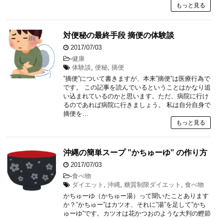
もっと見る
対便秘の最終手段 摘便の体験談
2017/07/03
-
健康
体験談
,
便秘
,
摘便
”摘便”について書きますが、本来”摘便”は医療行為で
です。 この記事を読んでいるということはかなり追
い込まれているのかと思います。ただ、病院に行け
るのであれば病院に行きましょう。 私は自分自身で
摘便を…
もっと見る
沖縄の簡単スープ ”かちゅーゆ” の作り方
2017/07/03
-
食べ物
ダイエット
,
沖縄
,
糖質制限ダイエット
,
食べ物
かちゅーゆ（かちゅー湯）って聞いたことあります
か？”かちゅー”はカツオ、それに”湯”を足して”かち
ゅーゆ”です。カツオは花かつおのような大判の鰹節