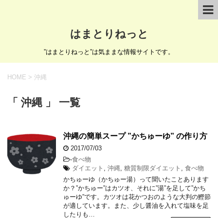
はまとりねっと
”はまとりねっと”は気ままな情報サイトです。
HOME
>
沖縄
「 沖縄 」 一覧
沖縄の簡単スープ ”かちゅーゆ” の作り方
2017/07/03
-
食べ物
ダイエット
,
沖縄
,
糖質制限ダイエット
,
食べ物
かちゅーゆ（かちゅー湯）って聞いたことあります
か？”かちゅー”はカツオ、それに”湯”を足して”かち
ゅーゆ”です。カツオは花かつおのような大判の鰹節
が適しています。また、少し醤油を入れて塩味を足
したりも…