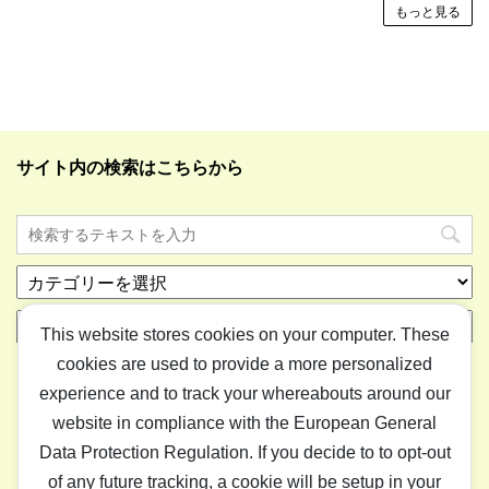
もっと見る
サイト内の検索はこちらから
カ
テ
ア
ゴ
This website stores cookies on your computer. These
ー
リ
cookies are used to provide a more personalized
カ
ー
イ
experience and to track your whereabouts around our
ブ
website in compliance with the European General
Data Protection Regulation. If you decide to to opt-out
ホーム
ライフ
ゲーム
IT
アイテム
“はまとりねっ
of any future tracking, a cookie will be setup in your