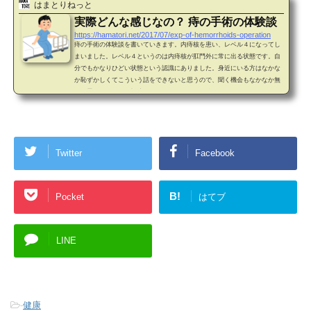
はまとりねっと
実際どんな感じなの？ 痔の手術の体験談
https://hamatori.net/2017/07/exp-of-hemorrhoids-operation
痔の手術の体験談を書いていきます。内痔核を患い、レベル４になってし
まいました。レベル４というのは内痔核が肛門外に常に出る状態です。自
分でもかなりひどい状態という認識にありました。身近にいる方はなかな
か恥ずかしくてこういう話をできないと思うので、聞く機会もなかなか無
いと思いますので、投稿にしました。原因は便秘からですが、かなりきつ
い思いをしました。※内痔核が肛門外にでることを脱出性内痔核といいま
す。1. 入院の概要私は8日間入院でした。簡単に分けると3段階です。入院
前に血液検査は終えています。1日目：...
Twitter
Facebook
B!
Pocket
はてブ
LINE
-
健康