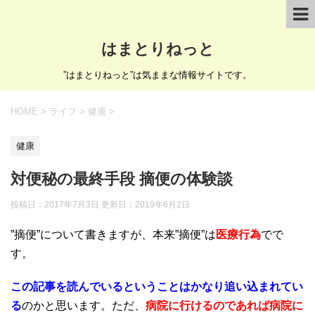
はまとりねっと
”はまとりねっと”は気ままな情報サイトです。
HOME
>
ライフ
>
健康
>
健康
対便秘の最終手段 摘便の体験談
投稿日：2017年7月3日 更新日：
2019年6月2日
”摘便”について書きますが、本来”摘便”は
医療行為
でで
す。
この記事を読んでいるということはかなり追い込まれてい
る
のかと思います。ただ、
病院に行けるのであれば病院に