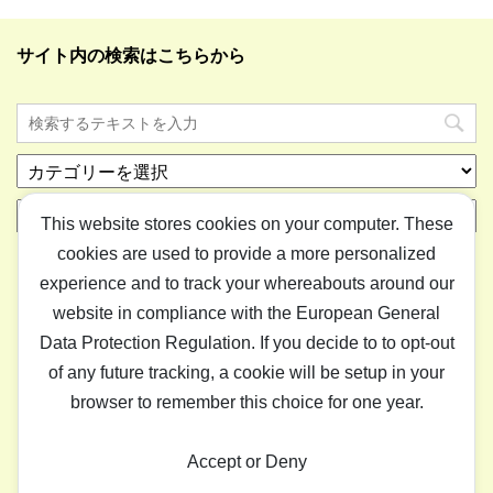
サイト内の検索はこちらから
カ
テ
ア
ゴ
This website stores cookies on your computer. These
ー
リ
cookies are used to provide a more personalized
カ
ー
イ
experience and to track your whereabouts around our
ブ
website in compliance with the European General
Data Protection Regulation. If you decide to to opt-out
ホーム
ライフ
ゲーム
IT
アイテム
“はまとりねっ
of any future tracking, a cookie will be setup in your
と”について
browser to remember this choice for one year.
はまとりねっと
Accept or Deny
”はまとりねっと”は気ままな情報サイトです。