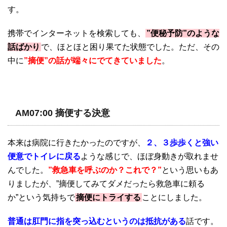
す。
携帯でインターネットを検索しても、
”便秘予防”のような
話ばかり
で、ほとほと困り果てた状態でした。ただ、その
中に
”摘便”の話が端々にでてきていました
。
AM07:00 摘便する決意
本来は病院に行きたかったのですが、
２、３歩歩くと強い
便意でトイレに戻る
ような感じで、ほぼ身動きが取れませ
んでした。
”救急車を呼ぶのか？これで？”
という思いもあ
りましたが、”摘便してみてダメだったら救急車に頼る
か”という気持ちで
摘便にトライする
ことにしました。
普通は肛門に指を突っ込むというのは抵抗がある
話です。