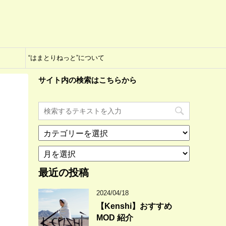
“はまとりねっと”について
サイト内の検索はこちらから
カ
テ
ア
ゴ
ー
リ
カ
最近の投稿
ー
イ
ブ
2024/04/18
【Kenshi】おすすめ
MOD 紹介