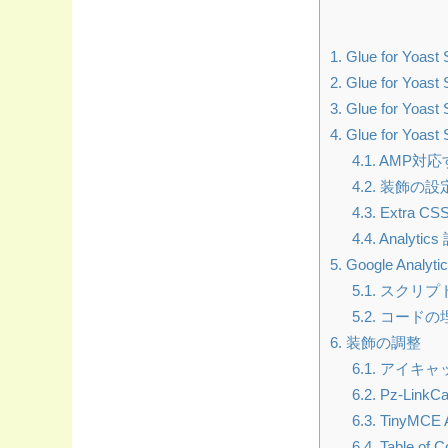
1. Glue for Yo
2. Glue for Yo
3. Glue for 
4. Glue for Yo
4.1. AMP対
4.2. 装飾の設
4.3. Extra CS
4.4. Analytic
5. Google Ana
5.1. スクリ
5.2. コード
6. 装飾の調整
6.1. アイ
6.2. Pz-Lin
6.3. TinyMCE
6.4. Table of 