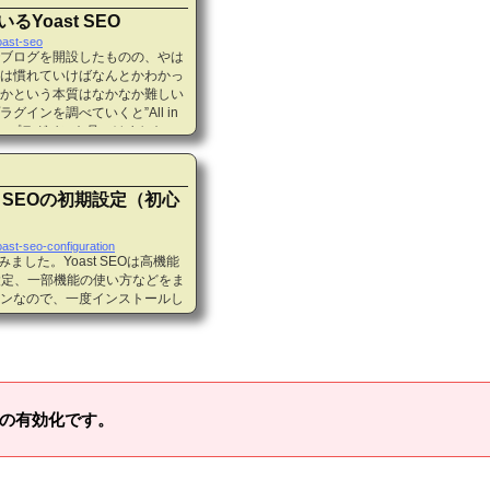
るYoast SEO
oast-seo
sでブログを開設したものの、やは
は慣れていけばなんとかわかっ
かという本質はなかなか難しい
ラグインを調べていくと”All in
O”の二つのプラグインを見つけました。
st SEO”を選択しました。私
なくて、”ブログ運営の常識を知り
したい”という観点に集中すると別
ast SEOの初期設定（初心
oast-seo-configuration
れてみました。Yoast SEOは高機能
設定、一部機能の使い方などをま
ンなので、一度インストールし
oast SEOなのか？SEO対策の
n One SEO Pack”だと思い
グインですかね。私が1番手ではな
を入れたのは、初心者に優しい感じ
れた最初の頃の印象はこちらにまと
MP”の有効化です。