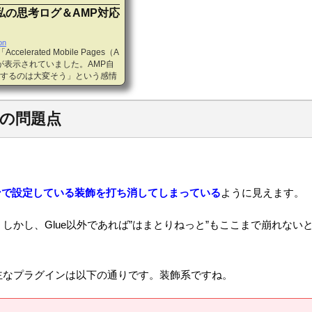
私の思考ログ＆AMP対応
on
elerated Mobile Pages（A
が表示されていました。AMP自
するのは大変そう」という感情
簡単なAMPの説明と、対応する
的にはWordPressユーザー
情報にもとづいています。1. AM
AMPの問題点
es）とは？まずは、簡単にAMPについて
ください。1.1. AMPとは？
ンで設定している装飾を打ち消してしまっている
ように見えます。
しかし、Glue以外であれば”はまとりねっと”もここまで崩れない
主なプラグインは以下の通りです。装飾系ですね。