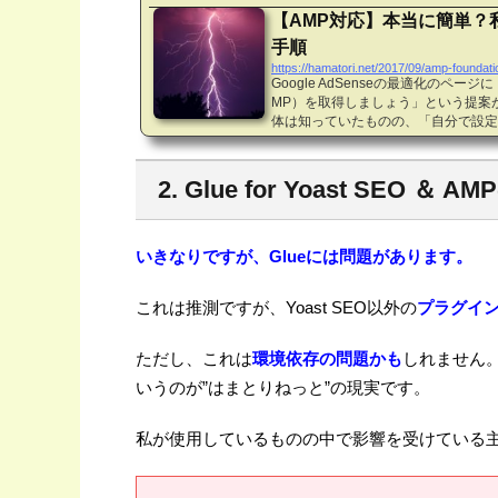
【AMP対応】本当に簡単？
手順
https://hamatori.net/2017/09/amp-foundati
Google AdSenseの最適化のページに「Acc
MP）を取得しましょう」という提案
体は知っていたものの、「自分で設定
を抱きつつトライしました。本稿では
ための流れなどを記載していきます。基本
向けです。※本投稿は2017/09時点の
2. Glue for Yoast SEO ＆ 
P（Accelerated Mobile Pag
説明していきます。ご存知の方は飛ばして
簡単で言う...
いきなりですが、Glueには問題があります。
これは推測ですが、Yoast SEO以外の
プラグイ
ただし、これは
環境依存の問題かも
しれません。
いうのが”はまとりねっと”の現実です。
私が使用しているものの中で影響を受けている