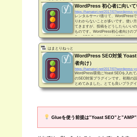
WordPress 初心者に向いてい
https://hamatori.net/2017/07/wordpress-y
レンタルサーバ借りて、WordPres
りわからないことが多いです。使い方
てきますが、投稿をどうしたらいいの
ものです。WordPress初心者向けのプ
One SEO Pack”と”Yoast SE
どちらを入れるか悩みながらも私は”Yoa
は”SEO対策したい”という観点では
はまとりねっと
たい”という感じなので、”SEO対策
WordPress SEO対策 Yo
の見...
者向け）
https://hamatori.net/2017/07/wordpress-y
WordPress環境にYoast SEOを入
のSEO対策プラグインです。初期の
とめてみました。とても良いプラグイ
てみることをおすすめします。1. なぜY
プラグインとして最もメジャーなのは”All i
ます。Yoast SEOは2番手のプラ
く、2番手と思われるYoast SEO
がしたからです。Yoast SEOを入
めてみまし...
Glueを使う前提は”Yoast SEO”と”A