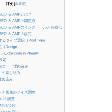
目次
[
非表示
]
ast SEO ＆ AMPとは？
ast SEO ＆ AMPの問題点
Yoast SEO ＆ AMPのインストール／有効化
ast SEO ＆ AMPの設定
応するタイプ選択（Post Type）
定（Design）
S／Extra code in <head>
s 設定
lyticsコード埋め込み
プトの差し込み
の埋め込み
キャッチ画像のサイズ調整
kCardの調整
 Advanced
Contents Plus