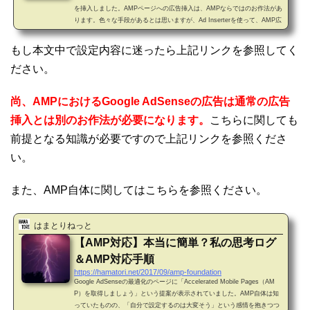
を挿入しました。AMPページへの広告挿入は、AMPならではのお作法があ
ります。色々な手段があるとは思いますが、Ad Inserterを使って、AMP広
告の挿入に成功しましたので、一例としてご紹介します。本稿は、AMP広
告を挿入するというところだけを記載し、Ad Inserter自体についての紹介
もし本文中で設定内容に迷ったら上記リンクを参照してく
は最小の内容としています。0. AMPとは？AMPは”Accelerated Mobile Pa
ださい。
ges”の頭文字です。AMP対応に関してはこちらを参照ください。1. Ad Ins
erterとは？広告を挿入するWordPressのプラ...
尚、AMPにおけるGoogle AdSenseの広告は通常の広告
挿入とは別のお作法が必要になります。
こちらに関しても
前提となる知識が必要ですので上記リンクを参照くださ
い。
また、AMP自体に関してはこちらを参照ください。
はまとりねっと
【AMP対応】本当に簡単？私の思考ログ
＆AMP対応手順
https://hamatori.net/2017/09/amp-foundation
Google AdSenseの最適化のページに「Accelerated Mobile Pages（AM
P）を取得しましょう」という提案が表示されていました。AMP自体は知
っていたものの、「自分で設定するのは大変そう」という感情を抱きつつ