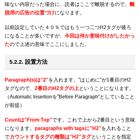
味ない内容だった場合に、読者はここで離脱するので、
離
脱用の広告の位置づけ
になります。
以前設定していた４０％ではもう一つ二つH2タグが後ろ
になることが多いですが、
今回は何か意味付けがしたかっ
た
ので上述の意味でここにしました。
5.2.2. 設置方法
Paragraph(s)は”2”
を入れます。”はじめに”が1番目のH2
タグなので、
2番目のH2タグの上
ということになります。
（Automatic Insertionを”Before Paragraph”としていること
が前提）
Countは”From Top”
です。これで上から2番目という意味
になります。
paragraphs with tagsに”H2”
を入れること
で
カウントするタグの種類は”H2”タグ
ということを指定