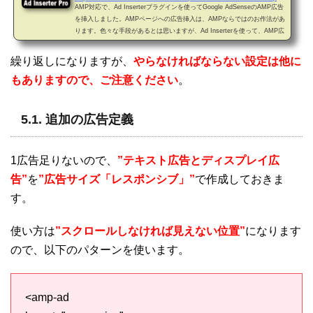
AMP対応で、Ad Inserterプラグインを使ってGoogle AdSenseのAMP広告
を挿入しました。AMPページへの広告挿入は、AMPならではのお作法があ
ります。色々な手段があるとは思いますが、Ad Inserterを使って、AMP広
告の挿入に成功しましたので、一例としてご紹介します。本稿は、AMP広
告を挿入するというところだけを記載し、Ad Inserter自体についての紹介
繰り返しになりますが、
やらなければならない設定は他に
は最小の内容としています。0. AMPとは？AMPは”Accelerated Mobile Pa
もありますので、ご注意ください
。
ges”の頭文字です。AMP対応に関してはこちらを参照ください。1. Ad Ins
erterとは？広告を挿入するWordPressのプラ...
5.1. 追加の広告定義
1広告足りないので、
”テキスト広告とディスプレイ広
告”
を
”広告サイズ「レスポンシブ」”
で作成しておきま
す。
使い方は
”スクロールしなければ見えない位置”
になります
ので、以下のパターンを使います。
<amp-ad