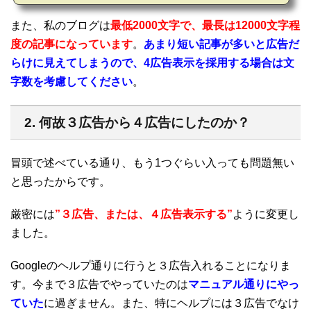
トライしました。本稿では簡単なAMPの説明と、対応するための流れなど
を記載していきます。基本的にはWordPressユーザー向けです。※本投稿
また、私のブログは
最低2000文字で、最長は12000文字程
は2017/09時点の情報にもとづいています。1. AMP（Accelerated Mobile
度の記事になっています
。
あまり短い記事が多いと広告だ
Pages）とは？まずは、簡単にAMPについて説明していきます。ご存知の
方は飛ばしてください。1.1. AMPとは？簡単で言う...
らけに見えてしまうので、4広告表示を採用する場合は文
字数を考慮してください
。
2. 何故３広告から４広告にしたのか？
冒頭で述べている通り、もう1つぐらい入っても問題無い
と思ったからです。
厳密には
”３広告、または、４広告表示する”
ように変更し
ました。
Googleのヘルプ通りに行うと３広告入れることになりま
す。今まで３広告でやっていたのは
マニュアル通りにやっ
ていた
に過ぎません。また、特にヘルプには３広告でなけ