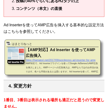
投稿の40%ぐらいにあるH2タグの上
コンテンツ（本文）の直後
Ad Inserterを使ってAMP広告を挿入する基本的な設定方法
はこちらを参照してください。
はまとりねっと
【AMP対応】Ad Inserter を使ってAMP
広告挿入
https://hamatori.net/2017/09/wordpress-ad-inserter-for-amp
AMP対応で、Ad Inserterプラグインを使ってGoogle AdSenseのAMP広告
を挿入しました。AMPページへの広告挿入は、AMPならではのお作法があ
ります。色々な手段があるとは思いますが、Ad Inserterを使って、AMP広
告の挿入に成功しましたので、一例としてご紹介します。本稿は、AMP広
告を挿入するというところだけを記載し、Ad Inserter自体についての紹介
は最小の内容としています。0. AMPとは？AMPは”Accelerated Mobile Pa
4. 変更方針
ges”の頭文字です。AMP対応に関してはこちらを参照ください。1. Ad Ins
erterとは？広告を挿入するWordPressのプラ...
1番目、3番目は表示される場所も適正だと思うので変更し
ません。