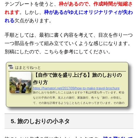
テンプレートを使うと、
枠があるので、作成時間が短縮さ
れます
。しかし、
枠があるがゆえにオリジナリティが失わ
れる
欠点があります。
手順としては、最初に書く内容を考えて、目次を作り一つ
一つ部品を作って組み立てていくような感じになります。
別稿にしたので、こちらを参考にしてください。
はまとりねっと
【自作で旅を盛り上げる】旅のしおりの
作り方
https://hamatori.net/2017/09/how-to-make-travel-brochure
旅のしおりを自作したことはありますか？私は何度も作っています。町会
などの子供の引率、友人との旅行、家族旅行、色々な「旅行」が存在し
て、その旅を計画するようなこともたくさんやってきています。その旅の
計画を伝える媒体が旅のしおりです。本稿では旅のしおりの作り方を中心
にお伝えしたいと思います。0. はじめにまず、旅のしおりを作ろうか悩ん
でいる方はこちらからご覧ください。旅のしおり自体について書いていま
5. 旅のしおりの小ネタ
す。以降は「旅のしおりを自作する」と決めた方向けに旅のしおりの作り
方を説明する内容になります。マイクロ...