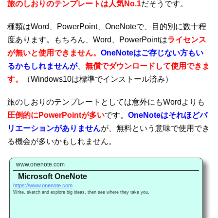
旅のしおりのテンプレートは人気No.1
だそうです。
種類はWord、PowerPoint、OneNoteで、目的別に数十程
度あります。もちろん、Word、PowerPointは
ライセンス
が無いと使用できません。
OneNoteはご存じない方もい
るかもしれませんが
、
無償でダウンロードして使用できま
す。
（Windows10は標準でインストール済み）
旅のしおりのテンプレートとしては意外にもWordよりも
圧倒的にPowerPointが多い
です。
OneNoteはそれほどバ
リエーションがありません
が、無料という意味で使用でき
る機会が多いかもしれません。
www.onenote.com
Microsoft OneNote
https://www.onenote.com
Write, sketch and explore big ideas, then see where they take you.