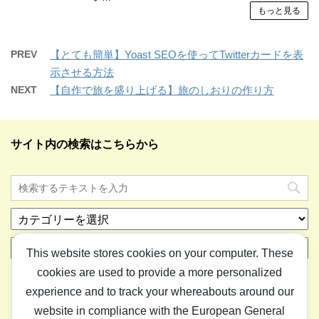
もっと見る
PREV
【とても簡単】Yoast SEOを使ってTwitterカードを表
示させる方法
NEXT
【自作で旅を盛り上げる】旅のしおりの作り方
サイト内の検索はこちらから
カ
テ
ア
ゴ
This website stores cookies on your computer. These
ー
リ
cookies are used to provide a more personalized
カ
ー
イ
experience and to track your whereabouts around our
ブ
website in compliance with the European General