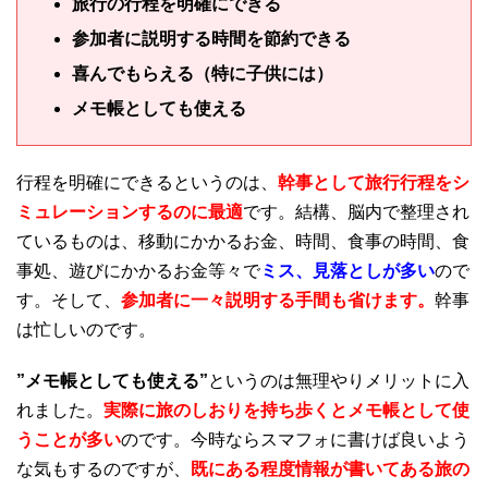
旅行の行程を明確にできる
参加者に説明する時間を節約できる
喜んでもらえる（特に子供には）
メモ帳としても使える
行程を明確にできるというのは、
幹事として旅行行程をシ
ミュレーションするのに最適
です。結構、脳内で整理され
ているものは、移動にかかるお金、時間、食事の時間、食
事処、遊びにかかるお金等々で
ミス、見落としが多い
ので
す。そして、
参加者に一々説明する手間も省けます。
幹事
は忙しいのです。
”メモ帳としても使える”
というのは無理やりメリットに入
れました。
実際に旅のしおりを持ち歩くとメモ帳として使
うことが多い
のです。今時ならスマフォに書けば良いよう
な気もするのですが、
既にある程度情報が書いてある旅の