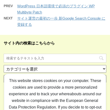
PREV
WordPress 日本語環境で必須のプラグイン WP
Multibyte Patch
NEXT
サイト運営の最初の一歩 新Google Search Console に
登録する
サイト内の検索はこちらから
カ
テ
ア
ゴ
This website stores cookies on your computer. These
ー
リ
cookies are used to provide a more personalized
カ
ー
イ
experience and to track your whereabouts around our
ブ
website in compliance with the European General
Data Protection Regulation. If you decide to to opt-out