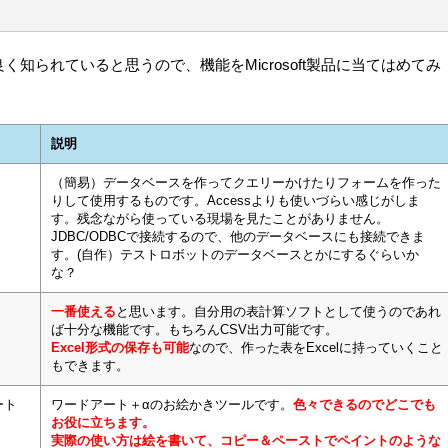
が良く知られていると思うので、機能をMicrosoft製品に当てはめてみ
説明
（簡易）データベースを作ってクエリーかけたりフォームを作った
りして使用するものです。Accessよりも使いづらい感じがしま
す。残念ながら使っている現場を見たことがありません。
JDBC/ODBCで接続するので、他のデータベースにも接続できま
す。(自作）テストロボットのデータベースとかにするぐらいか
な？
一番使える
と思います。自分用の表計算ソフトとして使うのであれ
ば十分な機能です。もちろんCSV出力可能です。
Excel形式の保存も可能
なので、作った表をExcelに持っていくこと
もできます。
ート
ワードアート＋αのお絵かきツールです。
色々できるのでどこでも
お役に立ちます。
実際の使い方は絵を書いて、コピー＆ペーストでペイントのような