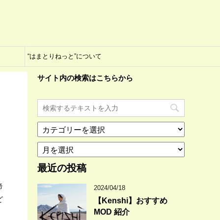
“はまとりねっと”について
サイト内の検索はこちらから
カ
テ
ア
ゴ
ー
リ
カ
最近の投稿
ー
イ
諦
ブ
2024/04/18
ど
【Kenshi】おすすめ
MOD 紹介