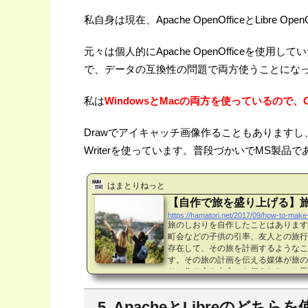
私自身は現在、Apache OpenOfficeとLibre O
元々は個人的にApache OpenOfficeを使用し
で、データの互換性の問題で両方使うことにな
私は
WindowsとMacの両方を使っているので、O
Drawでアイキャッチ画像作ることもありますし
Writerを使っています。普段づかいでMS製品
はまとりねっと
【自作で旅を盛り上げる】
https://hamatori.net/2017/09/how-to-make
旅のしおりを自作したことはあります
町会などの子供の引率、友人との旅行
存在して、その旅を計画するようなこ
す。その旅の計画を伝える媒体が旅の
りの作り方を中心にお伝えしたいと思い
しおりを作ろうか悩んでいる方はこち
り自体について書いています。以降は
5. ApacheとLibreのどち
めた方向けに旅のしおりの作り方を説