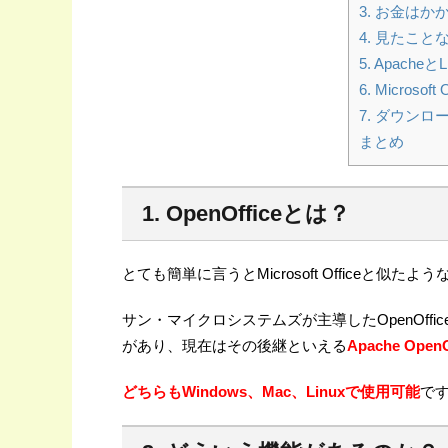
3. お金はか
4. 見たこ
5. Apach
6. Microso
7. ダウン
まとめ
1. OpenOfficeとは？
とても簡単に言うとMicrosoft Officeと似
サン・マイクロシステムズが主導したOpenOff
があり、現在はその後継といえる
Apache OpenO
どちらもWindows、Mac、Linuxで使用可能
で