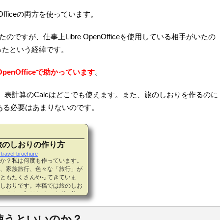
penOfficeの両方を使っています。
ていたのですが、仕事上Libre OpenOfficeを使用している相手がいたの
ったという経緯です。
penOfficeで助かっています
。
、表計算のCalcはどこでも使えます。また、旅のしおりを作るのに
である必要はあまりないのです。
旅のしおりの作り方
-travel-brochure
か？私は何度も作っています。
、家族旅行、色々な「旅行」が
ともたくさんやってきていま
しおりです。本稿では旅のしお
ます。0. はじめにまず、旅の
らからご覧ください。旅のしお
「旅のしおりを自作する」と決
らを使うといいのか？
明する内容になります。マイク