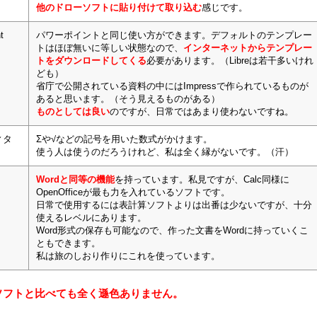
他のドローソフトに貼り付けて取り込む
感じです。
t
パワーポイントと同じ使い方ができます。デフォルトのテンプレー
トはほぼ無いに等しい状態なので、
インターネットからテンプレー
トをダウンロードしてくる
必要があります。（Libreは若干多いけれ
ども）
省庁で公開されている資料の中にはImpressで作られているものが
あると思います。（そう見えるものがある）
ものとしては良い
のですが、日常ではあまり使わないですね。
ィタ
Σや√などの記号を用いた数式がかけます。
使う人は使うのだろうけれど、私は全く縁がないです。（汗）
Wordと同等の機能
を持っています。私見ですが、Calc同様に
OpenOfficeが最も力を入れているソフトです。
日常で使用するには表計算ソフトよりは出番は少ないですが、十分
使えるレベルにあります。
Word形式の保存も可能なので、作った文書をWordに持っていくこ
ともできます。
私は旅のしおり作りにこれを使っています。
ソフトと比べても全く遜色ありません。