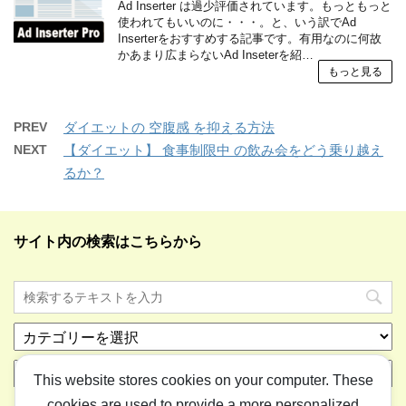
Ad Inserter は過少評価されています。もっともっと
使われてもいいのに・・・。と、いう訳でAd
Inserterをおすすめする記事です。有用なのに何故
かあまり広まらないAd Inseterを紹…
もっと見る
PREV
ダイエットの 空腹感 を抑える方法
NEXT
【ダイエット】 食事制限中 の飲み会をどう乗り越え
るか？
サイト内の検索はこちらから
カ
テ
ア
ゴ
This website stores cookies on your computer. These
ー
リ
cookies are used to provide a more personalized
カ