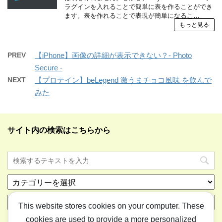
ラグインを入れることで簡単に表を作ることができ
ます。表を作れることで表現が簡単になるこ…
もっと見る
PREV
【iPhone】画像の詳細が表示できない？- Photo
Secure -
NEXT
【プロテイン】beLegend 激うまチョコ風味 を飲んで
みた
サイト内の検索はこちらから
カ
テ
ア
ゴ
This website stores cookies on your computer. These
ー
リ
cookies are used to provide a more personalized
カ
ー