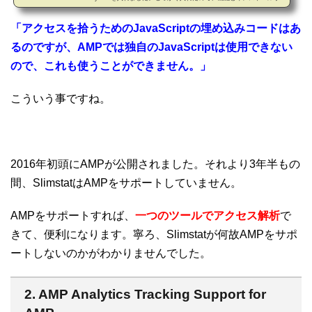
順をまとめてみました。 Slimstat AnalyticsはWordPressのプラグイン
で、無償（有償のアドオンもあり）で使用できます。1. Slimstat Analytics
「アクセスを拾うためのJavaScriptの埋め込みコードはあ
の機能Slimstat Analytics（以降、Slimstatと略す）はリアルタイムのアク
るのですが、AMPでは独自のJavaScriptは使用できない
セス解析ツールです。デフォルトの機能として以下のものがあります。 ア
クセスログ（１つ１つの...
ので、これも使うことができません。」
こういう事ですね。
2016年初頭にAMPが公開されました。それより3年半もの
間、SlimstatはAMPをサポートしていません。
AMPをサポートすれば、
一つのツールでアクセス解析
で
きて、便利になります。寧ろ、Slimstatが何故AMPをサポ
ートしないのかがわかりませんでした。
2. AMP Analytics Tracking Support for