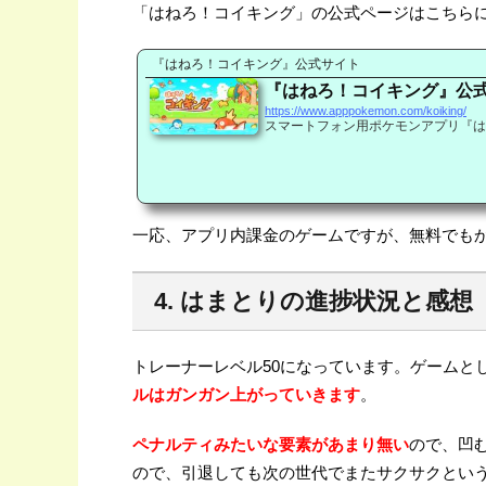
「はねろ！コイキング」の公式ページはこちら
『はねろ！コイキング』公式サイト
『はねろ！コイキング』公
https://www.apppokemon.com/koiking/
スマートフォン用ポケモンアプリ『は
一応、アプリ内課金のゲームですが、無料でも
4. はまとりの進捗状況と感想
トレーナーレベル50になっています。ゲームと
ルはガンガン上がっていきます
。
ペナルティみたいな要素があまり無い
ので、凹
ので、引退しても次の世代でまたサクサクとい