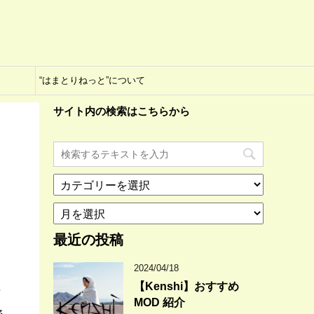
“はまとりねっと”について
サイト内の検索はこちらから
カ
テ
ア
ゴ
ー
リ
カ
最近の投稿
ー
イ
ブ
2024/04/18
【Kenshi】おすすめ
育
MOD 紹介
ネ