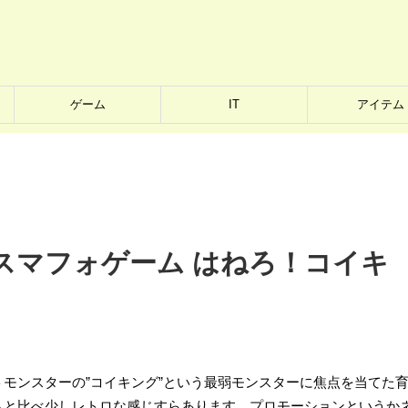
ゲーム
IT
アイテム
スマフォゲーム はねろ！コイキ
モンスターの”コイキング”という最弱モンスターに焦点を当てた
ムと比べ少しレトロな感じすらあります。プロモーションというか